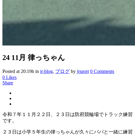
24 11月
律っちゃん
Posted at 20:19h
in
jr-blog
,
ブログ
by
jrsport
0 Comments
0
Likes
Share
令和７年１１月２２日、２３日は防府競輪場でトラック練習
です。
２３日は小学５年生の律っちゃんが久々にパパと一緒に練習