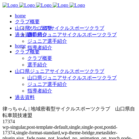
home
クラブ概要
山口県ジュニアサイクルスポーツクラブ
クラブ概要
過去資料
選手紹介
山口県ジュニアサイクルスポーツクラブ
ジュニア選手紹介
home
指導者紹介
クラブ概要
クラブ概要
選手紹介
山口県ジュニアサイクルスポーツクラブ
山口県ジュニアサイクルスポーツクラブ
ジュニア選手紹介
指導者紹介
過去資料
律っちゃん | 地域密着型サイクルスポーツクラブ 山口県自
転車競技連盟
17374
wp-singular,post-template-default,single,single-post,postid-
17374,single-format-standard,wp-theme-bridge,metaslider-
plugin,ajax_fade,page_not_loaded,,no_animation_on_touch,qode-