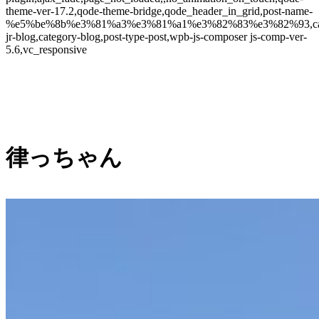
theme-ver-17.2,qode-theme-bridge,qode_header_in_grid,post-name-
%e5%be%8b%e3%81%a3%e3%81%a1%e3%82%83%e3%82%93,cat
jr-blog,category-blog,post-type-post,wpb-js-composer js-comp-ver-
5.6,vc_responsive
律っちゃん