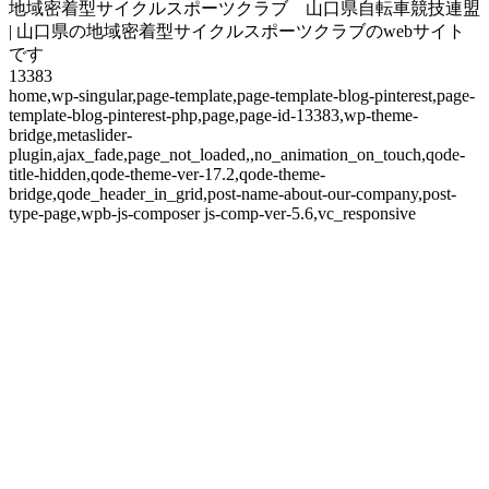
地域密着型サイクルスポーツクラブ 山口県自転車競技連盟
| 山口県の地域密着型サイクルスポーツクラブのwebサイト
です
13383
home,wp-singular,page-template,page-template-blog-pinterest,page-
template-blog-pinterest-php,page,page-id-13383,wp-theme-
bridge,metaslider-
plugin,ajax_fade,page_not_loaded,,no_animation_on_touch,qode-
title-hidden,qode-theme-ver-17.2,qode-theme-
bridge,qode_header_in_grid,post-name-about-our-company,post-
type-page,wpb-js-composer js-comp-ver-5.6,vc_responsive