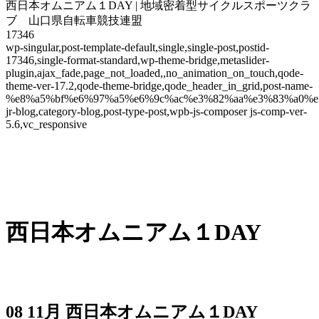
西日本オムニアム１DAY | 地域密着型サイクルスポーツクラ
ブ 山口県自転車競技連盟
17346
wp-singular,post-template-default,single,single-post,postid-
17346,single-format-standard,wp-theme-bridge,metaslider-
plugin,ajax_fade,page_not_loaded,,no_animation_on_touch,qode-
theme-ver-17.2,qode-theme-bridge,qode_header_in_grid,post-name-
%e8%a5%bf%e6%97%a5%e6%9c%ac%e3%82%aa%e3%83%a0%e3%
jr-blog,category-blog,post-type-post,wpb-js-composer js-comp-ver-
5.6,vc_responsive
西日本オムニアム１DAY
08 11月
西日本オムニアム１DAY