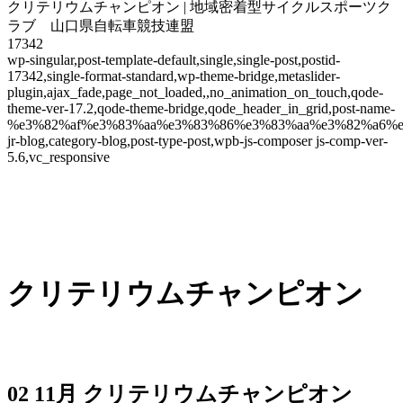
クリテリウムチャンピオン | 地域密着型サイクルスポーツク
ラブ 山口県自転車競技連盟
17342
wp-singular,post-template-default,single,single-post,postid-
17342,single-format-standard,wp-theme-bridge,metaslider-
plugin,ajax_fade,page_not_loaded,,no_animation_on_touch,qode-
theme-ver-17.2,qode-theme-bridge,qode_header_in_grid,post-name-
%e3%82%af%e3%83%aa%e3%83%86%e3%83%aa%e3%82%a6%e
jr-blog,category-blog,post-type-post,wpb-js-composer js-comp-ver-
5.6,vc_responsive
クリテリウムチャンピオン
02 11月
クリテリウムチャンピオン