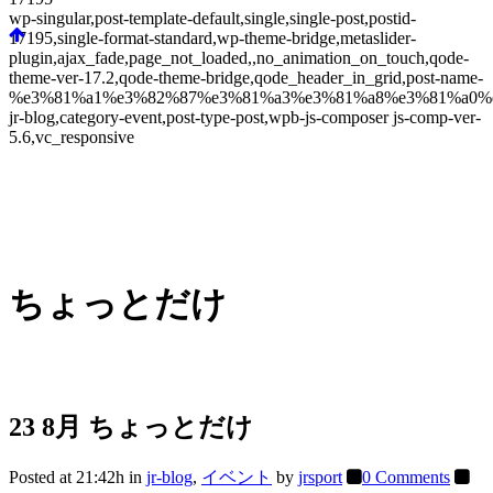
wp-singular,post-template-default,single,single-post,postid-
17195,single-format-standard,wp-theme-bridge,metaslider-
plugin,ajax_fade,page_not_loaded,,no_animation_on_touch,qode-
theme-ver-17.2,qode-theme-bridge,qode_header_in_grid,post-name-
%e3%81%a1%e3%82%87%e3%81%a3%e3%81%a8%e3%81%a0%e3
jr-blog,category-event,post-type-post,wpb-js-composer js-comp-ver-
5.6,vc_responsive
ちょっとだけ
23 8月
ちょっとだけ
Posted at 21:42h
in
jr-blog
,
イベント
by
jrsport
0 Comments