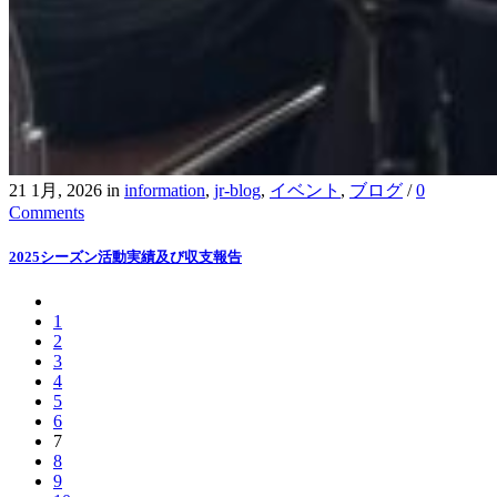
21 1月, 2026
in
information
,
jr-blog
,
イベント
,
ブログ
/
0
Comments
2025シーズン活動実績及び収支報告
1
2
3
4
5
6
7
8
9