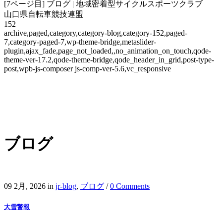
[7ページ目] ブログ | 地域密着型サイクルスポーツクラブ
山口県自転車競技連盟
152
archive,paged,category,category-blog,category-152,paged-
7,category-paged-7,wp-theme-bridge,metaslider-
plugin,ajax_fade,page_not_loaded,,no_animation_on_touch,qode-
theme-ver-17.2,qode-theme-bridge,qode_header_in_grid,post-type-
post,wpb-js-composer js-comp-ver-5.6,vc_responsive
ブログ
09 2月, 2026
in
jr-blog
,
ブログ
/
0 Comments
大雪警報