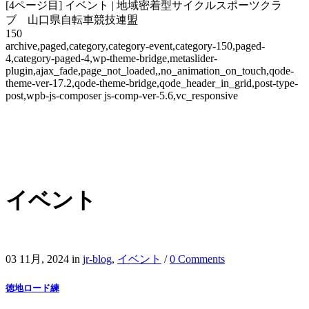
[4ページ目] イベント | 地域密着型サイクルスポーツクラ
ブ 山口県自転車競技連盟
150
archive,paged,category,category-event,category-150,paged-
4,category-paged-4,wp-theme-bridge,metaslider-
plugin,ajax_fade,page_not_loaded,,no_animation_on_touch,qode-
theme-ver-17.2,qode-theme-bridge,qode_header_in_grid,post-type-
post,wpb-js-composer js-comp-ver-5.6,vc_responsive
イベント
03 11月, 2024
in
jr-blog
,
イベント
/
0 Comments
徳地ロード練